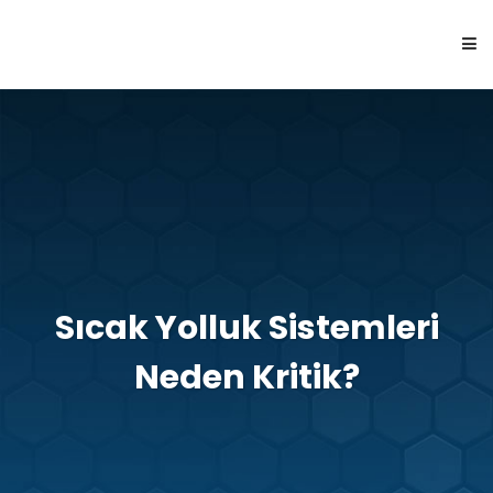
ANASAYFA
HAKKIMIZDA
ÜRÜNLER
Sıcak Yolluk Sistemleri
KABİLİYETLER
Neden Kritik?
İLETİŞİM