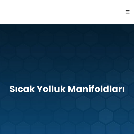
ANASAYFA
HAKKIMIZDA
ÜRÜNLER
Sıcak Yolluk Manifoldları
KABİLİYETLER
İLETİŞİM