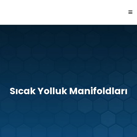
ANASAYFA
HAKKIMIZDA
ÜRÜNLER
Sıcak Yolluk Manifoldları
KABİLİYETLER
İLETİŞİM